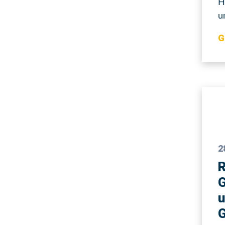
H
u
G
2
R
G
u