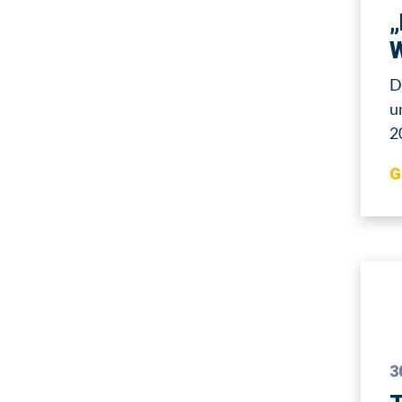
„
W
D
u
2
G
3