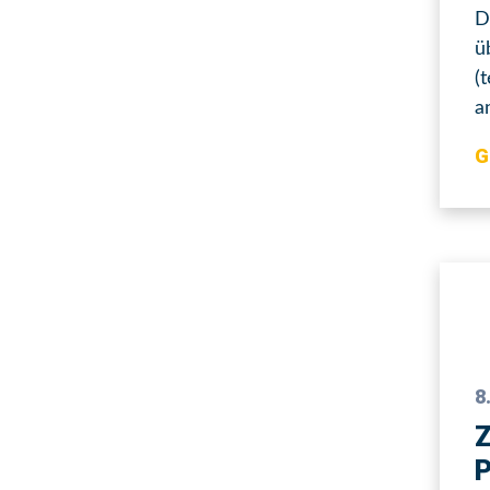
D
ü
(
a
G
8
Z
P