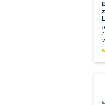
E
z
L
D
C
O
G
6