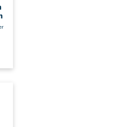
m
n
er